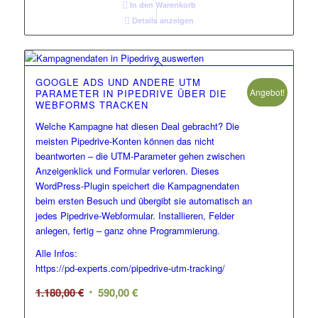
In den Warenkorb
Details anzeigen
GOOGLE ADS UND ANDERE UTM
Angebot!
PARAMETER IN PIPEDRIVE ÜBER DIE
WEBFORMS TRACKEN
Welche Kampagne hat diesen Deal gebracht? Die
meisten Pipedrive-Konten können das nicht
beantworten – die UTM-Parameter gehen zwischen
Anzeigenklick und Formular verloren. Dieses
WordPress-Plugin speichert die Kampagnendaten
beim ersten Besuch und übergibt sie automatisch an
jedes Pipedrive-Webformular. Installieren, Felder
anlegen, fertig – ganz ohne Programmierung.
Alle Infos:
https://pd-experts.com/pipedrive-utm-tracking/
Ursprünglicher
Aktueller
1.180,00
€
590,00
€
Preis
Preis