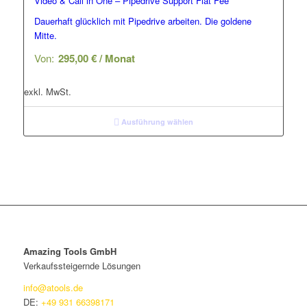
Video & Call in One – Pipedrive Support Flat Fee
Dauerhaft glücklich mit Pipedrive arbeiten. Die goldene
Mitte.
Von:
295,00
€
/ Monat
exkl. MwSt.
Ausführung wählen
Amazing Tools GmbH
Verkaufssteigernde Lösungen
info@atools.de
DE:
+49 931 66398171