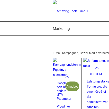
Marketing
E-Mail Kampagnen, Sozial-Media-Vernetzu
JOTFORM
Leistungsstark
Google
Formulare, die
Angebot!
Ads und
andere
einen Großteil
UTM
der
Parameter
administrativen
in
Pipedrive
Arbeiten