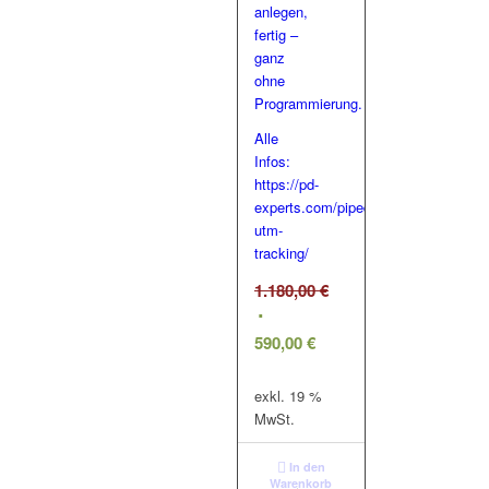
anlegen,
fertig –
ganz
ohne
Programmierung.
Alle
Infos:
https://pd-
experts.com/pipedrive-
utm-
tracking/
1.180,00
€
Ursprünglicher
Preis
590,00
€
war:
Aktueller
1.180,00 €
Preis
exkl. 19 %
ist:
MwSt.
590,00 €.
In den
Warenkorb