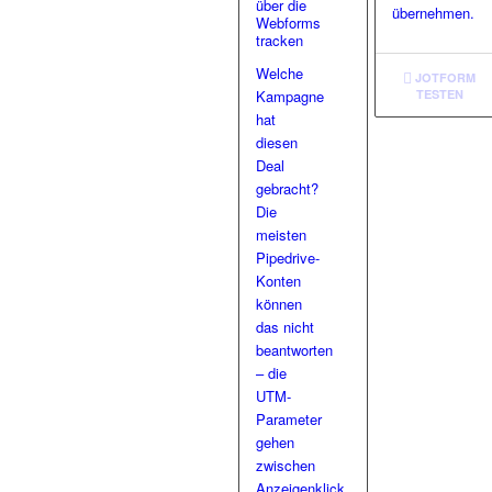
über die
übernehmen.
Webforms
tracken
Welche
JOTFORM
Kampagne
TESTEN
hat
diesen
Deal
gebracht?
Die
meisten
Pipedrive-
Konten
können
das nicht
beantworten
– die
UTM-
Parameter
gehen
zwischen
Anzeigenklick