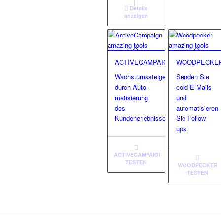
Details
anzeigen
ACTIVECAMPAIGN
WOODPECKE
Wachstumssteigerung
Senden Sie
durch Auto-
cold E-Mails
matisierung
und
des
automatisieren
Kundenerlebnisses.
Sie Follow-
ups.
ACTIVECAMPAIGN
TESTEN
WOODPECKER
TESTEN