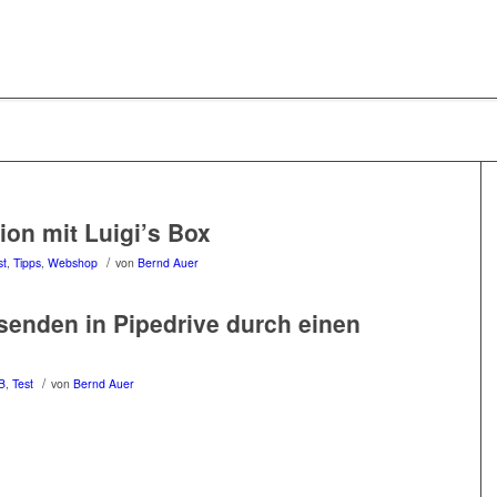
ion mit Luigi’s Box
/
st
,
Tipps
,
Webshop
von
Bernd Auer
senden in Pipedrive durch einen
/
B
,
Test
von
Bernd Auer