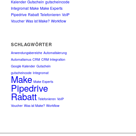
Kalender
Gutschein
gutscheincode
Integromat
Make
Make Experts
Pipedrive
Rabatt
Telefonieren
VoIP
Voucher
Was ist Make?
Workflow
SCHLAGWÖRTER
Anwendungsbereiche
Automatisierung
Automatismus
CRM
CRM Integration
Google Kalender
Gutschein
gutscheincode
Integromat
Make
Make Experts
Pipedrive
Rabatt
Telefonieren
VoIP
Voucher
Was ist Make?
Workflow